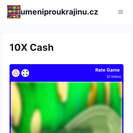
Přeskočit
umeniproukrajinu.cz
na
obsah
10X Cash
Rate Game
(
0
Votes)