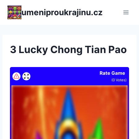
Přeskočit
umeniproukrajinu.cz
na
obsah
3 Lucky Chong Tian Pao
Rate Game
(
0
Votes)