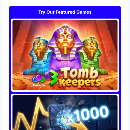
Try Our Featured Games