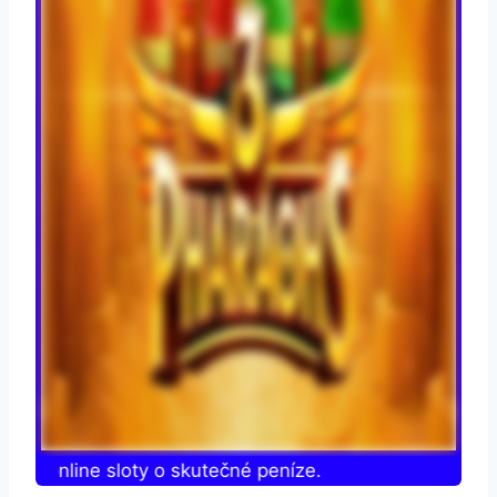
jte online sloty o skutečné peníze.