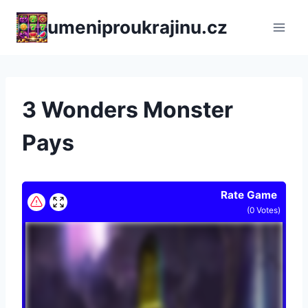
Přeskočit
umeniproukrajinu.cz
na
obsah
3 Wonders Monster
Pays
Rate Game
(
0
Votes)