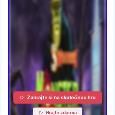
Zahrajte si na skutečnou hru
Hrajte zdarma