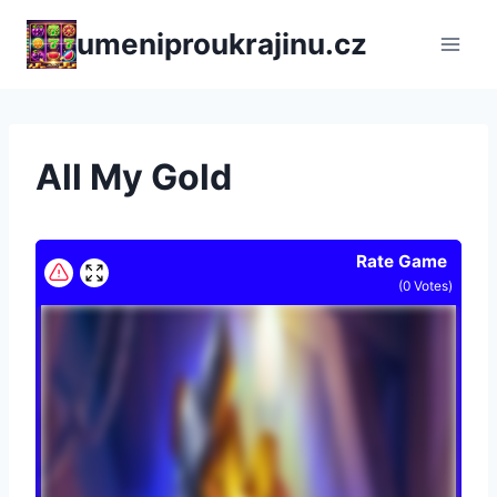
Přeskočit
umeniproukrajinu.cz
na
obsah
All My Gold
Rate Game
(
0
Votes)