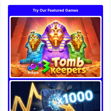
Try Our Featured Games