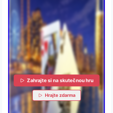
Zahrajte si na skutečnou hru
Hrajte zdarma