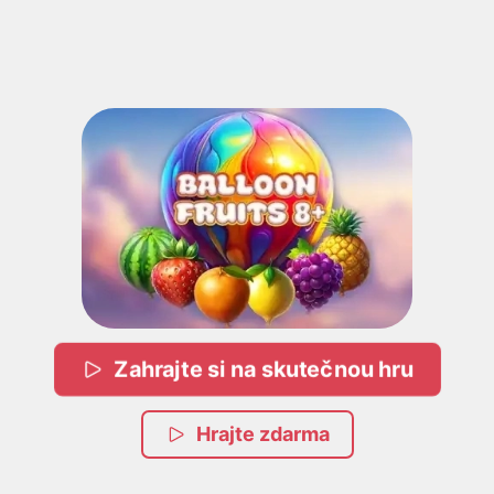
Zahrajte si na skutečnou hru
Hrajte zdarma