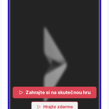
Zahrajte si na skutečnou hru
Hrajte zdarma