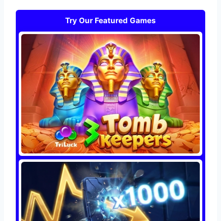
Try Our Featured Games