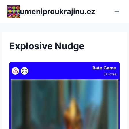
Přeskočit
umeniproukrajinu.cz
na
obsah
Explosive Nudge
Rate Game
(
0
Votes)