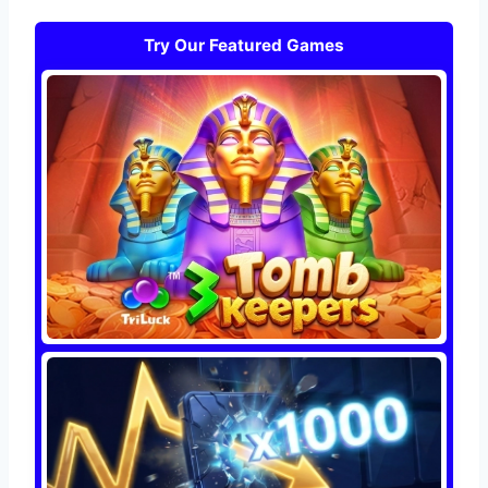
Try Our Featured Games