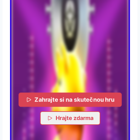
Zahrajte si na skutečnou hru
Hrajte zdarma