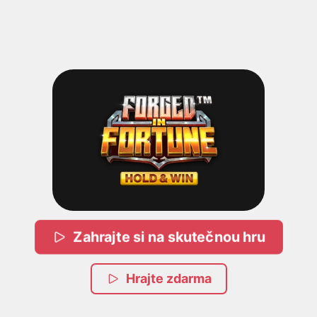
Zahrajte si na skutečnou hru
Hrajte zdarma