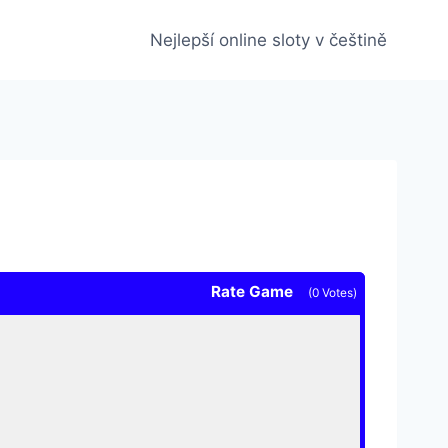
Nejlepší online sloty v češtině
Rate Game
(
0
Votes)