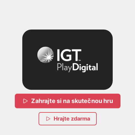
Zahrajte si na skutečnou hru
Hrajte zdarma