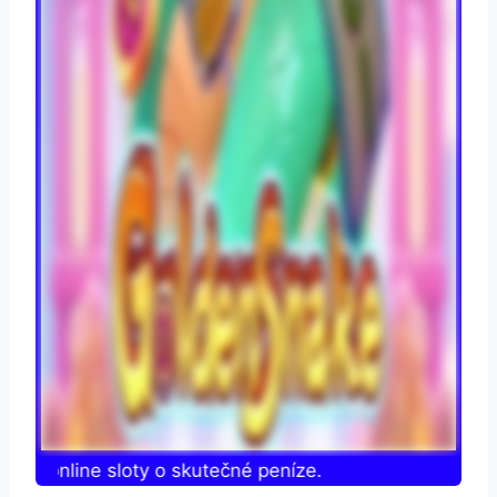
jte online sloty o skutečné peníze.