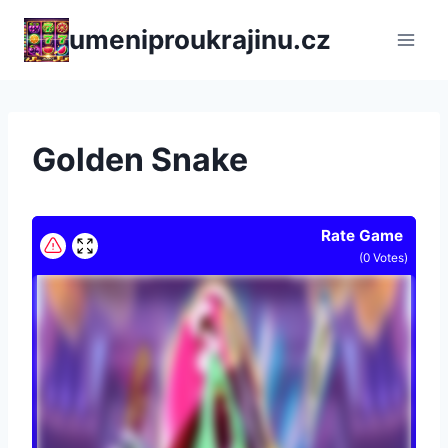
Přeskočit
umeniproukrajinu.cz
na
obsah
Golden Snake
Rate Game
(
0
Votes)