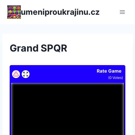
Přeskočit
umeniproukrajinu.cz
na
obsah
Grand SPQR
Rate Game
(
0
Votes)