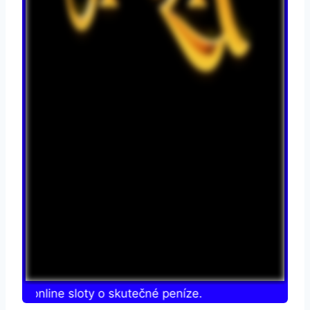
ajte online sloty o skutečné peníze.