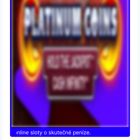
jte online sloty o skutečné peníze.