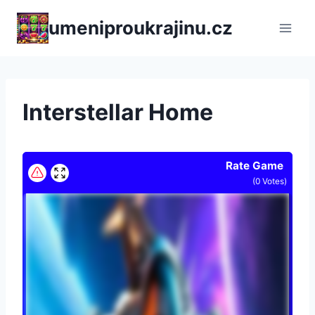
Přeskočit
umeniproukrajinu.cz
na
obsah
Interstellar Home
Rate Game
(
0
Votes)