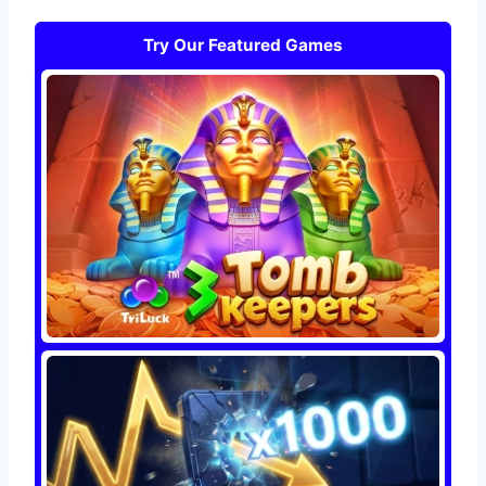
Try Our Featured Games