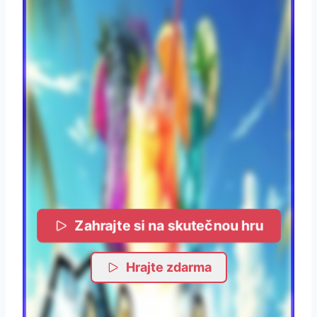
Zahrajte si na skutečnou hru
Hrajte zdarma