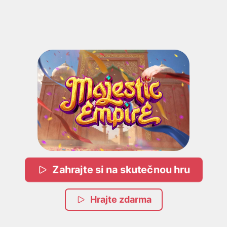
Zahrajte si na skutečnou hru
Hrajte zdarma