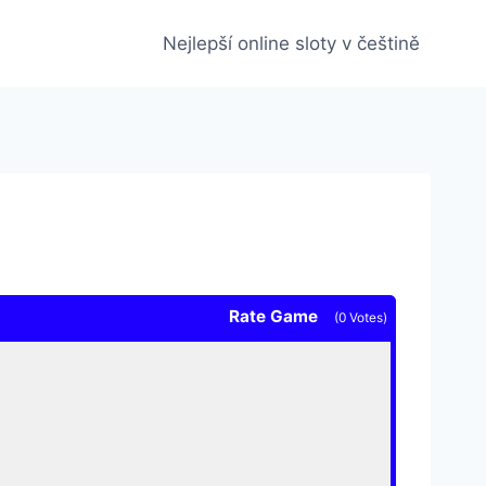
Nejlepší online sloty v češtině
Rate Game
(
0
Votes)