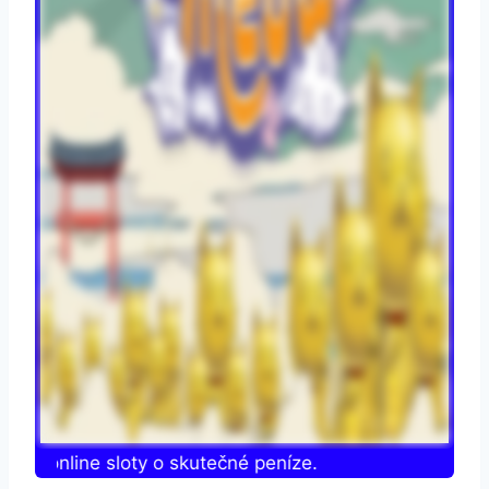
jte online sloty o skutečné peníze.