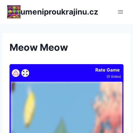
Přeskočit
umeniproukrajinu.cz
na
obsah
Meow Meow
Rate Game
(
0
Votes)