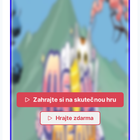
Zahrajte si na skutečnou hru
Hrajte zdarma