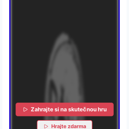
Zahrajte si na skutečnou hru
Hrajte zdarma