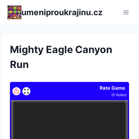
Přeskočit
umeniproukrajinu.cz
na
obsah
Mighty Eagle Canyon
Run
Rate Game
(
0
Votes)