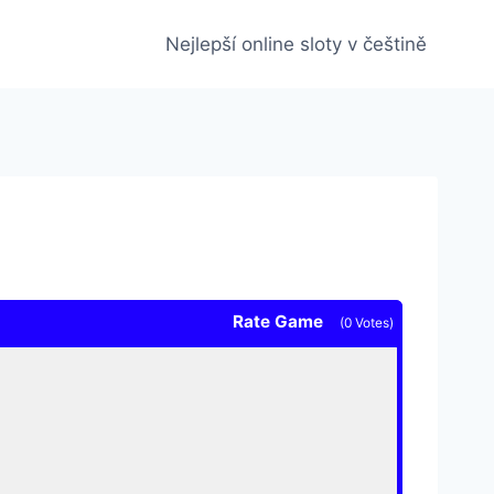
Nejlepší online sloty v češtině
Rate Game
(
0
Votes)