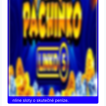
jte online sloty o skutečné peníze.