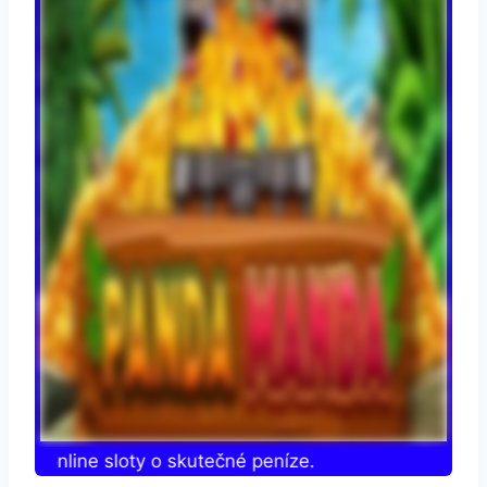
jte online sloty o skutečné peníze.