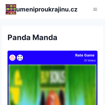
Přeskočit
umeniproukrajinu.cz
na
obsah
Panda Manda
Rate Game
(
0
Votes)