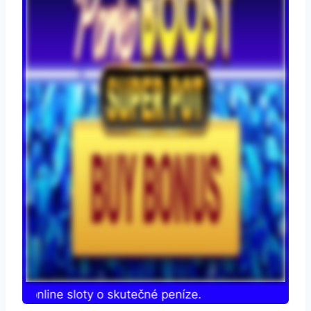
jte online sloty o skutečné peníze.