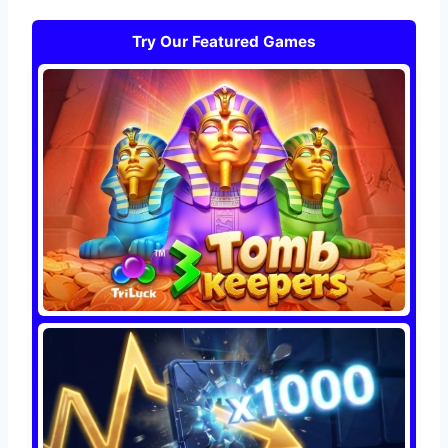
Try Our Featured Games