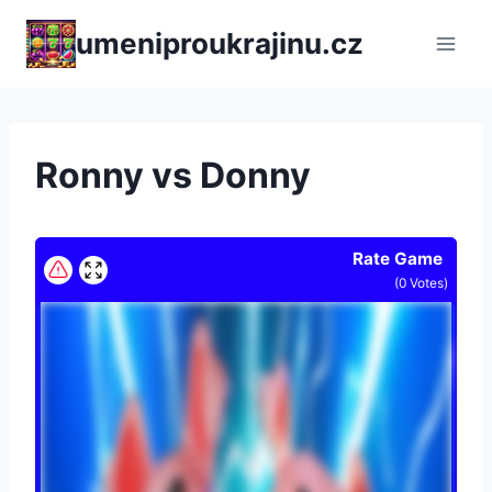
Přeskočit
umeniproukrajinu.cz
na
obsah
Ronny vs Donny
Rate Game
(
0
Votes)