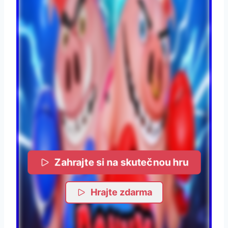
Zahrajte si na skutečnou hru
Hrajte zdarma