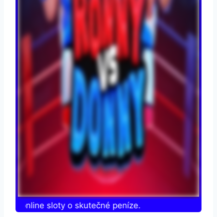
jte online sloty o skutečné peníze.