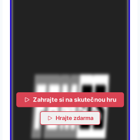
Zahrajte si na skutečnou hru
Hrajte zdarma