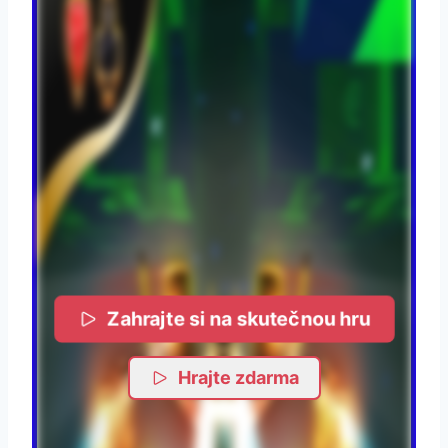
Zahrajte si na skutečnou hru
Hrajte zdarma