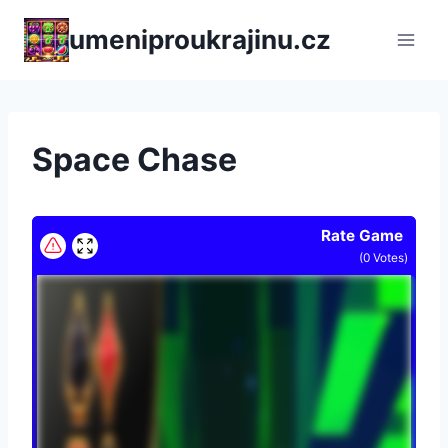
Přeskočit
umeniproukrajinu.cz
na
obsah
Space Chase
Rate Game
(
0
Votes)