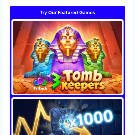
Try Our Featured Games