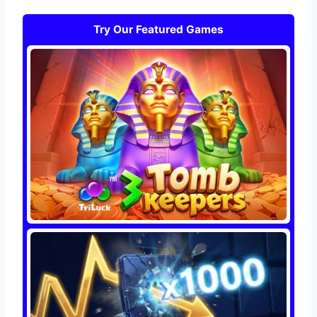
Try Our Featured Games