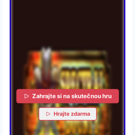
Zahrajte si na skutečnou hru
Hrajte zdarma