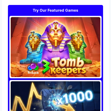
Try Our Featured Games