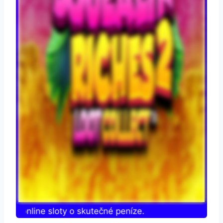
jte online sloty o skutečné peníze.