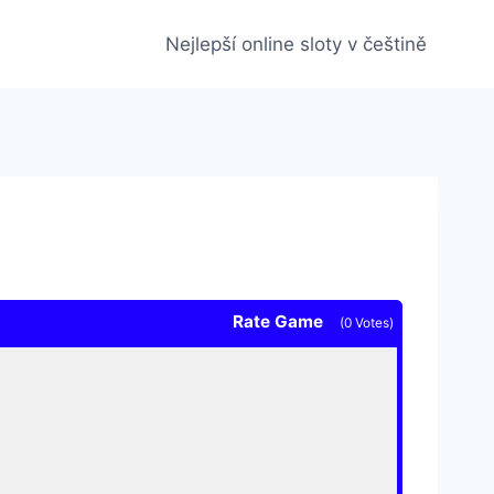
Nejlepší online sloty v češtině
Rate Game
(
0
Votes)