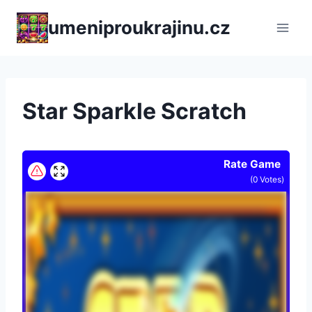
Přeskočit
umeniproukrajinu.cz
na
obsah
Star Sparkle Scratch
Rate Game
(
0
Votes)