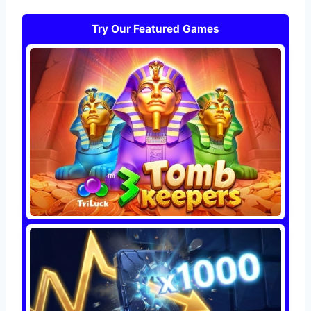
Try Our Featured Games