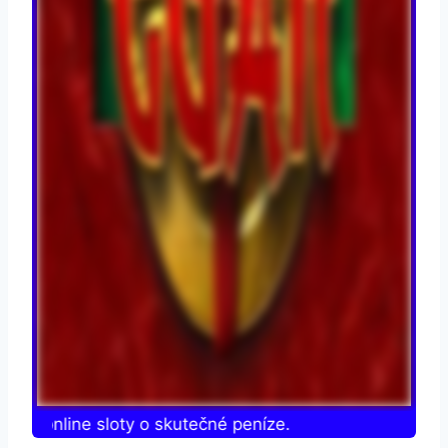
jte online sloty o skutečné peníze.