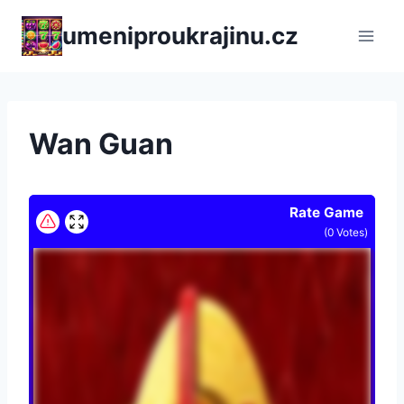
Přeskočit
umeniproukrajinu.cz
na
obsah
Wan Guan
Rate Game
(
0
Votes)