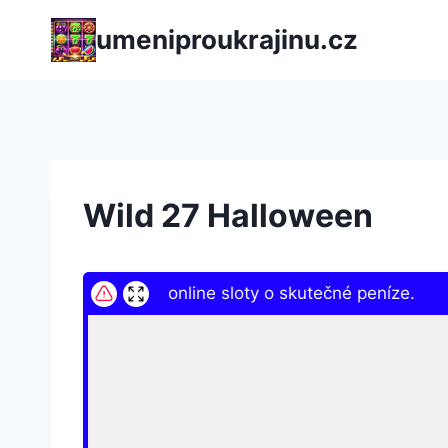
Přeskočit
umeniproukrajinu.cz
na
obsah
Wild 27 Halloween
ikněte zde a hrajte online sloty o skutečné peníze.