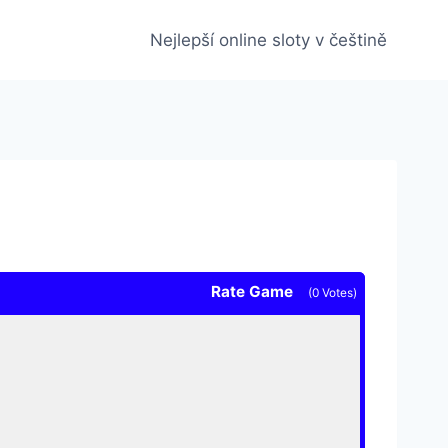
Nejlepší online sloty v češtině
Rate Game
(
0
Votes)