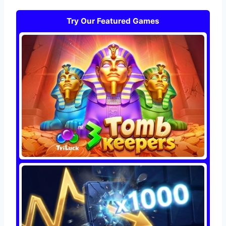
Try Our Featured Games