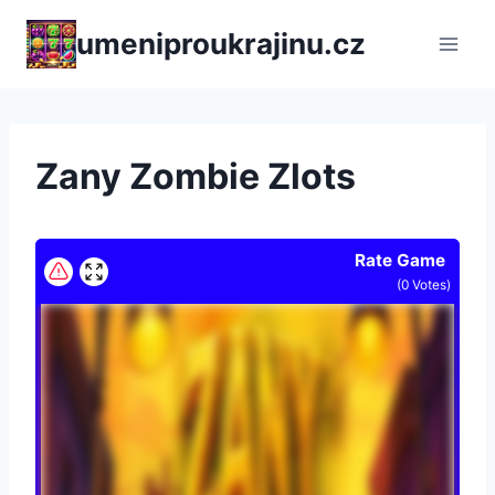
Přeskočit
umeniproukrajinu.cz
na
obsah
Zany Zombie Zlots
Rate Game
(
0
Votes)