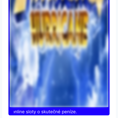
ajte online sloty o skutečné peníze.