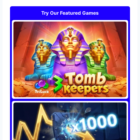
Try Our Featured Games