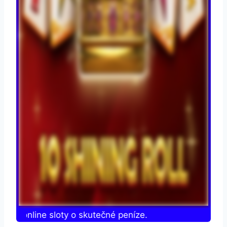
jte online sloty o skutečné peníze.