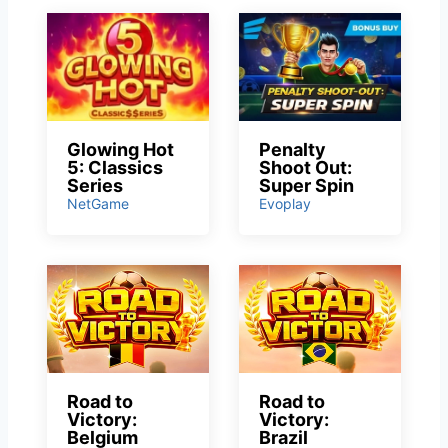
Glowing Hot
Penalty
5: Classics
Shoot Out:
Series
Super Spin
NetGame
Evoplay
Road to
Road to
Victory:
Victory:
Belgium
Brazil