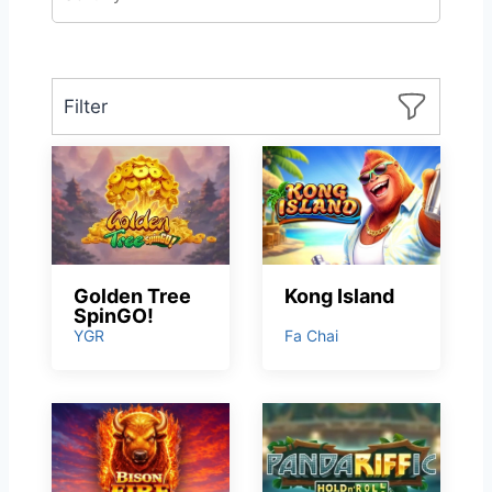
Filter
Golden Tree
Kong Island
SpinGO!
YGR
Fa Chai