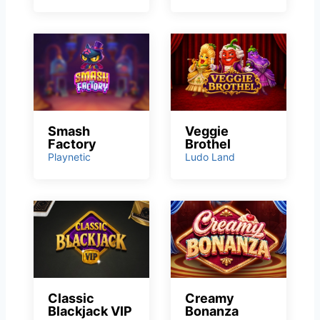
Smash
Veggie
Factory
Brothel
Playnetic
Ludo Land
Creamy
Classic
Bonanza
Blackjack VIP