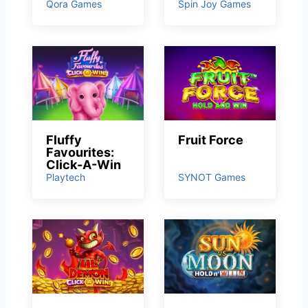
Qora Games
Spin Joy Games
Fluffy
Fruit Force
Favourites:
Click-A-Win
Playtech
SYNOT Games