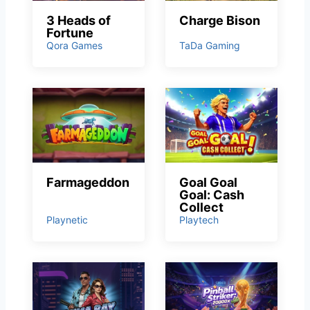
3 Heads of
Charge Bison
Fortune
Qora Games
TaDa Gaming
Farmageddon
Goal Goal
Goal: Cash
Collect
Playnetic
Playtech