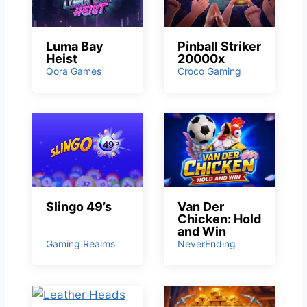
Luma Bay
Pinball Striker
Heist
20000x
Qora Games
Croco Gaming
Van Der
Slingo 49’s
Chicken: Hold
and Win
Gaming Realms
NeverEnding