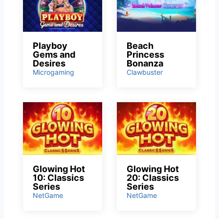
Playboy
Beach
Gems and
Princess
Desires
Bonanza
Microgaming
Clawbuster
Glowing Hot
Glowing Hot
10: Classics
20: Classics
Series
Series
NetGame
NetGame