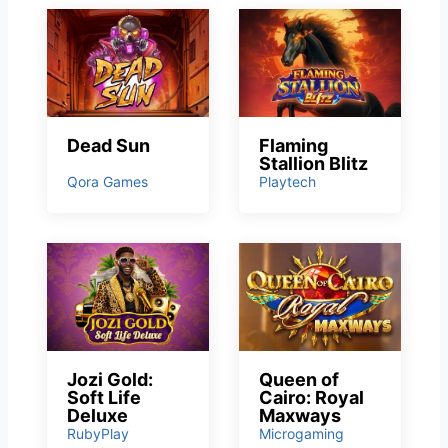
Dead Sun
Flaming
Stallion Blitz
Qora Games
Playtech
Queen of
Jozi Gold:
Cairo: Royal
Soft Life
Maxways
Deluxe
RubyPlay
Microgaming