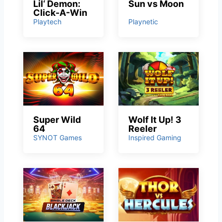
Lil‘ Demon:
Sun vs Moon
Click-A-Win
Playtech
Playnetic
Super Wild
Wolf It Up! 3
64
Reeler
SYNOT Games
Inspired Gaming