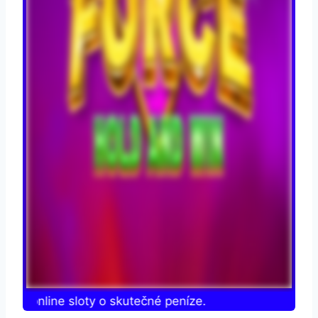
jte online sloty o skutečné peníze.