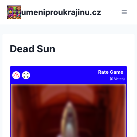
Přeskočit
umeniproukrajinu.cz
na
obsah
Dead Sun
Rate Game
(
0
Votes)