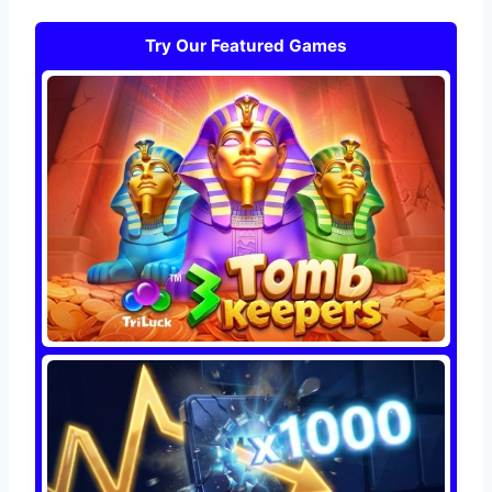
Try Our Featured Games