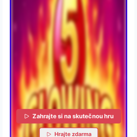
Zahrajte si na skutečnou hru
Hrajte zdarma