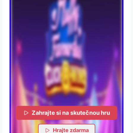
Zahrajte si na skutečnou hru
Hrajte zdarma