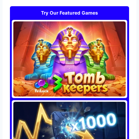
Try Our Featured Games