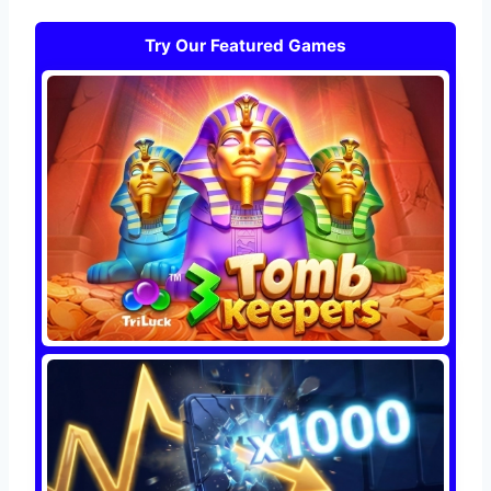
Try Our Featured Games