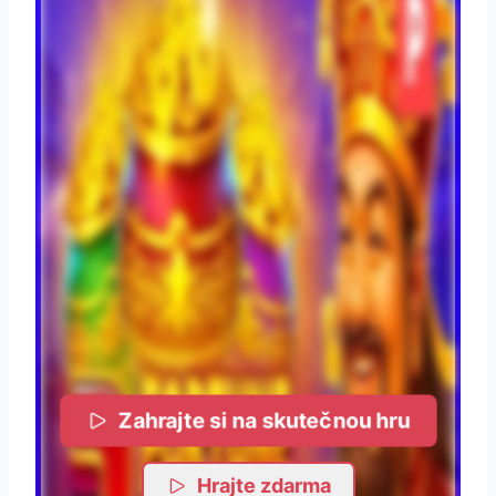
Zahrajte si na skutečnou hru
Hrajte zdarma