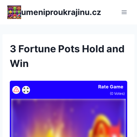
Přeskočit
umeniproukrajinu.cz
na
obsah
3 Fortune Pots Hold and
Win
Rate Game
(
0
Votes)