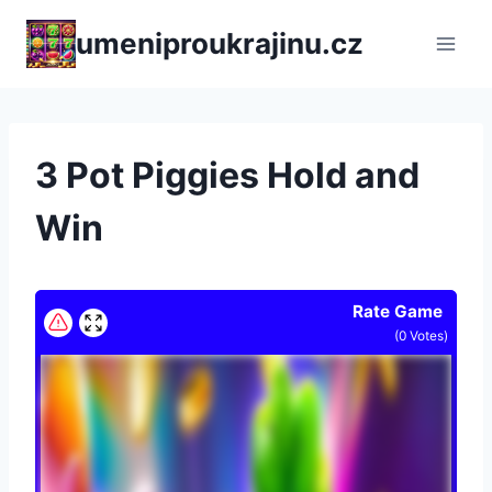
Přeskočit
umeniproukrajinu.cz
na
obsah
3 Pot Piggies Hold and
Win
Rate Game
(
0
Votes)