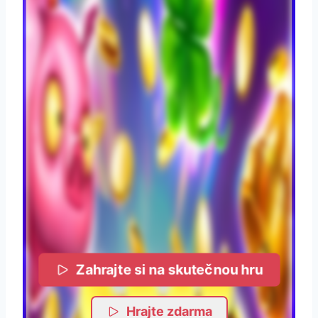
Zahrajte si na skutečnou hru
Hrajte zdarma