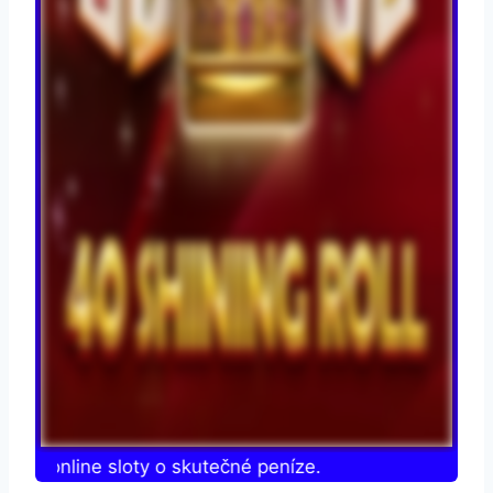
jte online sloty o skutečné peníze.