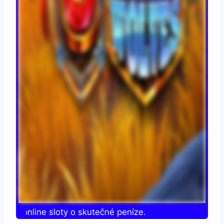
ajte online sloty o skutečné peníze.