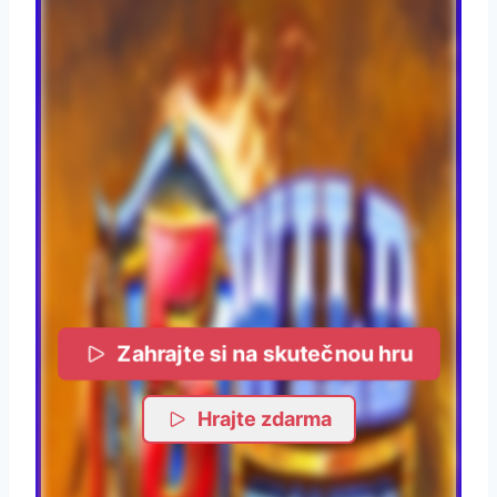
Zahrajte si na skutečnou hru
Hrajte zdarma