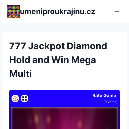
Přeskočit
umeniproukrajinu.cz
na
obsah
777 Jackpot Diamond
Hold and Win Mega
Multi
Rate Game
(
0
Votes)