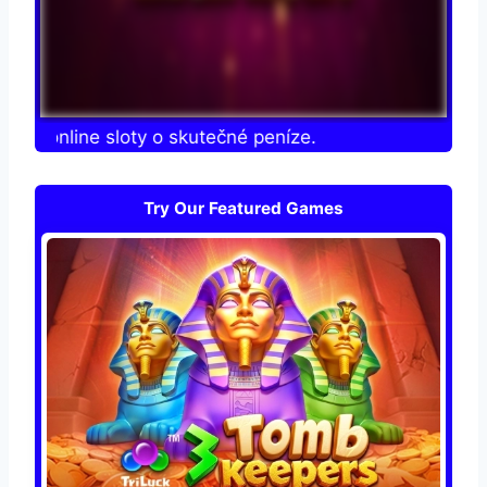
ajte online sloty o skutečné peníze.
Try Our Featured Games