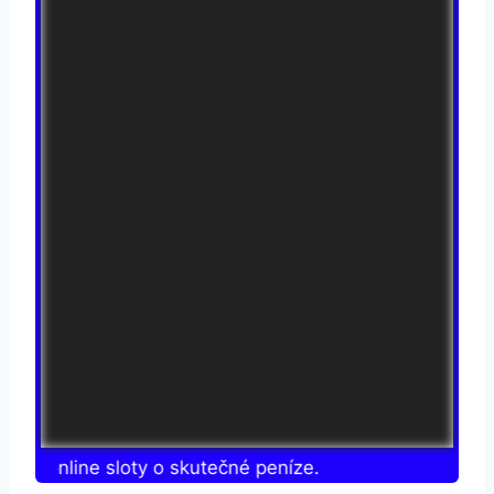
ajte online sloty o skutečné peníze.