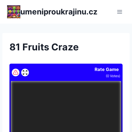
Přeskočit
umeniproukrajinu.cz
na
obsah
81 Fruits Craze
Rate Game
(
0
Votes)