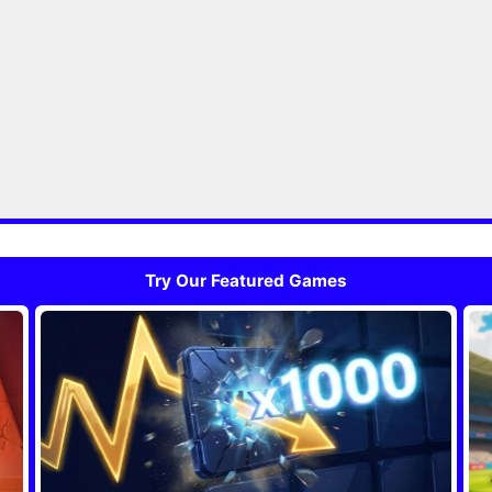
Try Our Featured Games